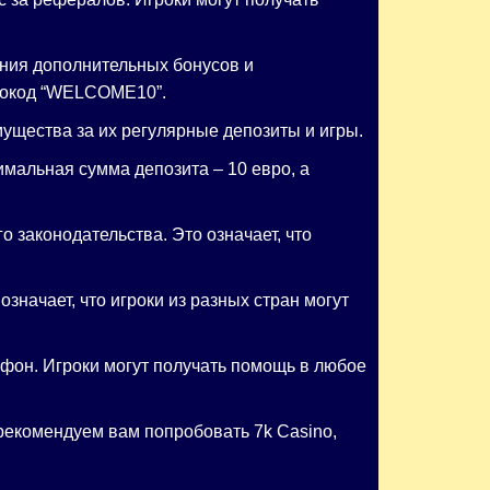
ения дополнительных бонусов и
омокод “WELCOME10”.
мущества за их регулярные депозиты и игры.
инимальная сумма депозита – 10 евро, а
 законодательства. Это означает, что
означает, что игроки из разных стран могут
ефон. Игроки могут получать помощь в любое
 рекомендуем вам попробовать 7k Casino,