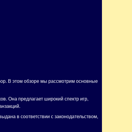
ыбор. В этом обзоре мы рассмотрим основные
ов. Она предлагает широкий спектр игр,
анзакций.
ыдана в соответствии с законодательством,