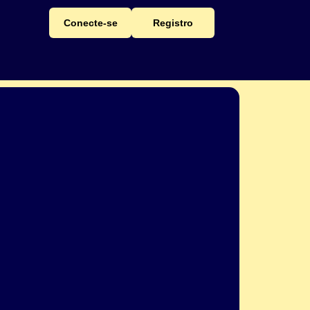
Conecte-se
Registro