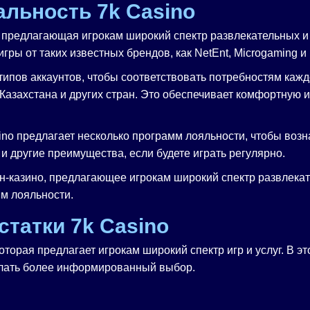
льность 7k Casino
, предлагающая игрокам широкий спектр развлекательных и
гры от таких известных брендов, как NetEnt, Microgaming и 
 типов аккаунтов, чтобы соответствовать потребностям каж
 Казахстана и других стран. Это обеспечивает комфортную и
 Casino предлагает несколько программ лояльности, чтобы во
и другие преимущества, если будете играть регулярно.
йн-казино, предлагающее игрокам широкий спектр развлекат
мм лояльности.
татки 7k Casino
которая предлагает игрокам широкий спектр игр и услуг. В
делать более информированный выбор.