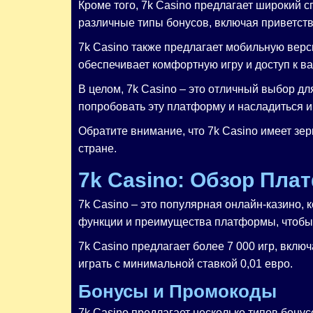
Кроме того, 7k Casino предлагает широкий с
различные типы бонусов, включая приветстве
7k Casino также предлагает мобильную верс
обеспечивает комфортную игру и доступ к в
В целом, 7k Casino – это отличный выбор д
попробовать эту платформу и насладиться и
Обратите внимание, что 7k Casino имеет зер
стране.
7k Casino: Обзор Пл
7k Casino – это популярная онлайн-казино, 
функции и преимущества платформы, чтобы 
7k Casino предлагает более 7 000 игр, включ
играть с минимальной ставкой 0,01 евро.
Бонусы и Промокоды
7k Casino предлагает несколько типов бонус