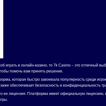
б играть в онлайн-казино, то 7k Casino – это отличный в
тобы помочь вам принять решение.
форма, которая быстро завоевала популярность среди игрок
 также обеспечивает безопасность и конфиденциальность тр
то ее лицензия. Платформа имеет официальную лицензию, в
игры.