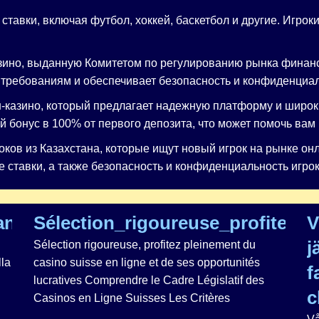
тавки, включая футбол, хоккей, баскетбол и другие. Игроки 
зино, выданную Комитетом по регулированию рынка финанс
м требованиям и обеспечивает безопасность и конфиденциал
-казино, который предлагает надежную платформу и широки
 бонус в 100% от первого депозита, что может помочь вам 
оков из Казахстана, которые ищут новый игрок на рынке о
 ставки, а также безопасность и конфиденциальность игрок
ande_utmaningar_som_chicken_roa
Sélection_rigoureuse_profitez_
V
j
Sélection rigoureuse, profitez pleinement du
lla
casino suisse en ligne et de ses opportunités
f
lucratives Comprendre le Cadre Législatif des
c
Casinos en Ligne Suisses Les Critères