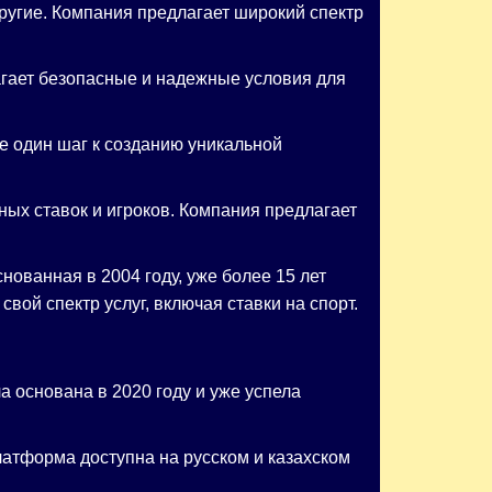
 другие. Компания предлагает широкий спектр
агает безопасные и надежные условия для
ще один шаг к созданию уникальной
ных ставок и игроков. Компания предлагает
нованная в 2004 году, уже более 15 лет
вой спектр услуг, включая ставки на спорт.
а основана в 2020 году и уже успела
Платформа доступна на русском и казахском