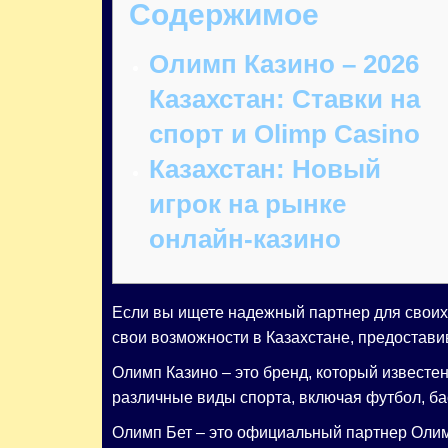
Содержимое
Олимп Казино – 2026
Казахстан: Ставки на
спорт и Olimp Casino
Казахстан: Новый
игрок на рынке
онлайн-казино
Если вы ищете надежный партнер для своих
свои возможности в Казахстане, предостави
Олимп Казино – это бренд, который извест
различные виды спорта, включая футбол, бас
Олимп Бет – это официальный партнер Олим