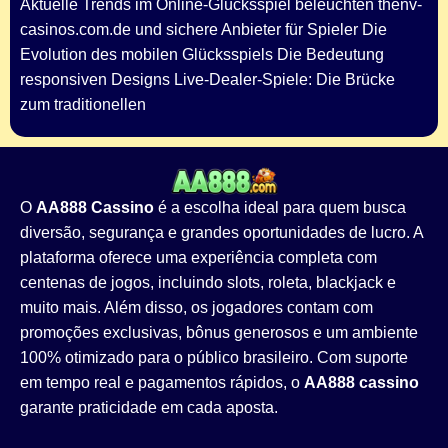
Aktuelle Trends im Online-Glücksspiel beleuchten thenv-
casinos.com.de und sichere Anbieter für Spieler Die
Evolution des mobilen Glücksspiels Die Bedeutung
responsiven Designs Live-Dealer-Spiele: Die Brücke
zum traditionellen
O
AA888 Cassino
é a escolha ideal para quem busca
diversão, segurança e grandes oportunidades de lucro. A
plataforma oferece uma experiência completa com
centenas de jogos, incluindo slots, roleta, blackjack e
muito mais. Além disso, os jogadores contam com
promoções exclusivas, bônus generosos e um ambiente
100% otimizado para o público brasileiro. Com suporte
em tempo real e pagamentos rápidos, o
AA888 cassino
garante praticidade em cada aposta.