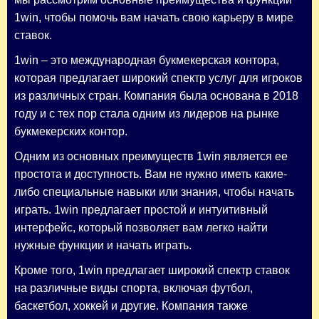
1win, чтобы помочь вам начать свою карьеру в мире
ставок.
1win – это международная букмекерская контора,
которая предлагает широкий спектр услуг для игроков
из различных стран. Компания была основана в 2018
году и с тех пор стала одним из лидеров на рынке
букмекерских контор.
Одним из основных преимуществ 1win является ее
простота и доступность. Вам не нужно иметь какие-
либо специальные навыки или знания, чтобы начать
играть. 1win предлагает простой и интуитивный
интерфейс, который позволяет вам легко найти
нужные функции и начать играть.
Кроме того, 1win предлагает широкий спектр ставок
на различные виды спорта, включая футбол,
баскетбол, хоккей и другие. Компания также