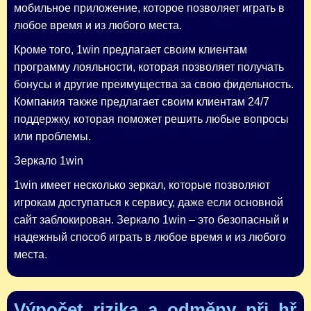
мобильное приложение, которое позволяет играть в
любое время и из любого места.
Кроме того, 1win предлагает своим клиентам
программу лояльности, которая позволяет получать
бонусы и другие преимущества за свою фидельность.
Компания также предлагает своим клиентам 24/7
поддержку, которая поможет решить любые вопросы
или проблемы.
Зеркало 1win
1win имеет несколько зеркал, которые позволяют
игрокам доступаться к сервису, даже если основной
сайт заблокирован. Зеркало 1win – это безопасный и
надежный способ играть в любое время и из любого
места.
Výpočet_rizika_a_odměny_při_hře_