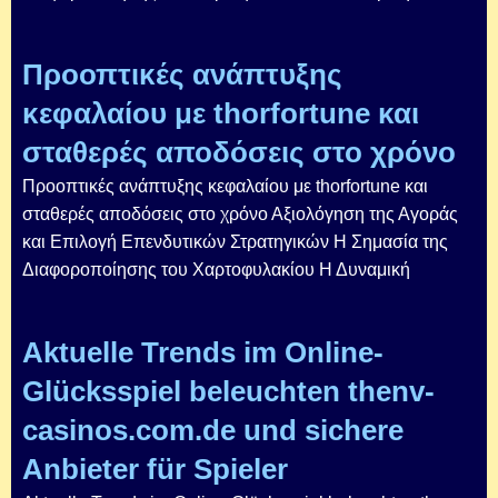
Προοπτικές ανάπτυξης
κεφαλαίου με thorfortune και
σταθερές αποδόσεις στο χρόνο
Προοπτικές ανάπτυξης κεφαλαίου με thorfortune και
σταθερές αποδόσεις στο χρόνο Αξιολόγηση της Αγοράς
και Επιλογή Επενδυτικών Στρατηγικών Η Σημασία της
Διαφοροποίησης του Χαρτοφυλακίου Η Δυναμική
Aktuelle Trends im Online-
Glücksspiel beleuchten thenv-
casinos.com.de und sichere
Anbieter für Spieler